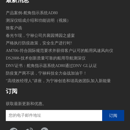
产品案例-舵角指示系统AD80
测深仪组成介绍和功能说明（视频）
致客户函
春光乍现，宁禄公司共襄园博园之盛宴
严格执行防疫政策，安全生产进行时!
AM706-符合国际规范要求并获得客户认可的船用风速风向仪
DS2008-技术创新质量可靠的船用导航测深仪
DNV证书：舵角指示器系统AD80通过DNV·GL认证
防疫复产两不误，宁禄科技全力奋战加油干！
“高绩效经理人”讲座，为宁禄创造和谐高效团队加入新能量
订阅
获取最新更新和优惠。
订阅